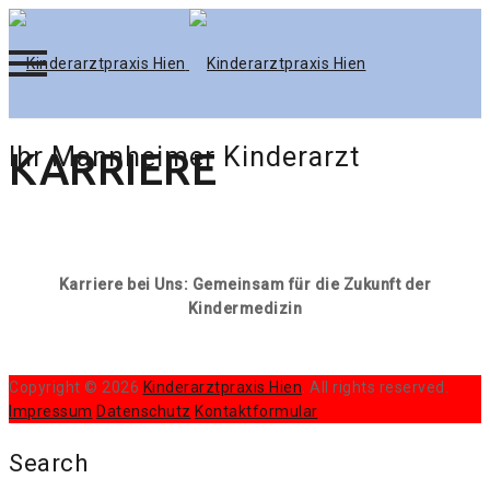
Skip
Ihr Mannheimer Kinderarzt
KARRIERE
to
content
Karriere bei Uns: Gemeinsam für die Zukunft der
Kindermedizin
Copyright © 2026
Kinderarztpraxis Hien
. All rights reserved.
Impressum
Datenschutz
Kontaktformular
Search